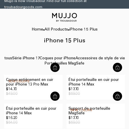
et
Mujjo is now Troubadour. Find our full collection at
passer
troubadourgoods.com
au
contenu
Home
All Products
iPhone 15 Plus
iPhone 15 Plus
tous
Série iPhone 17
Coques pour iPhone
Accessoires de style de vie
Portefeuilles MagSafe
商
商
品
品
Coque entièrement en cuir
Étui portefeuille en cuir pour
を
を
NEW COLORS
pour iPhone 13 Pro Max
iPhone 14 Max
す
す
Prix
$14.70
Prix
Prix
$17.70
Prix
ぐ
ぐ
promotionnel
habituel
$49.00
promotionnel
habituel
$59.00
に
に
商
商
追
追
品
品
加
加
Étui portefeuille en cuir pour
Support de portefeuille
を
を
NEW COLORS
す
す
iPhone 14 Max
MagSafe
す
す
Prix
$16.20
Prix
Prix
$17.70
Prix
る
る
ぐ
ぐ
promotionnel
habituel
$54.00
promotionnel
habituel
$59.00
に
に