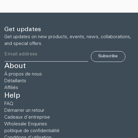
追
追
加
加
す
す
る
る
Get updates
Get updates on new products, events, news, collaborations,
and special offers.
Subscribe
About
À propos de nous
Détaillants
Affiliés
Help
FAQ
Démarrer un retour
Cadeaux d'entreprise
Wholesale Enquiries
politique de confidentialité
Conditions d'utilisation