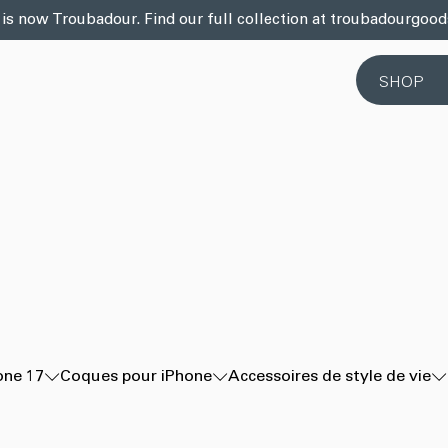
 is now Troubadour. Find our full collection at troubadourgoo
SHOP
one 17
Coques pour iPhone
Accessoires de style de vie