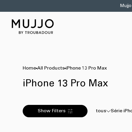
et
Mujjo
passer
au
contenu
Home
All Products
iPhone 13 Pro Max
iPhone 13 Pro Max
Show Filters
tous
Série iPh