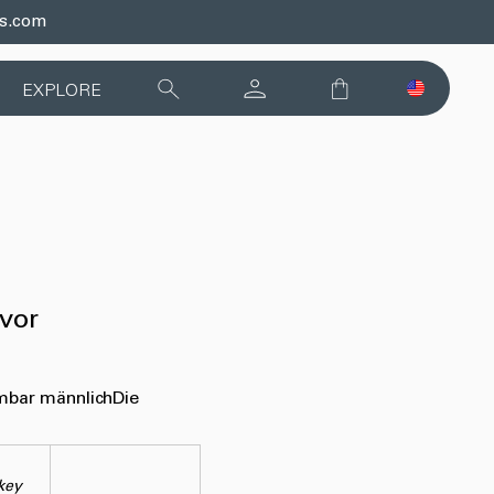
ds.com
EXPLORE
 vor
mbar männlich
Die
key