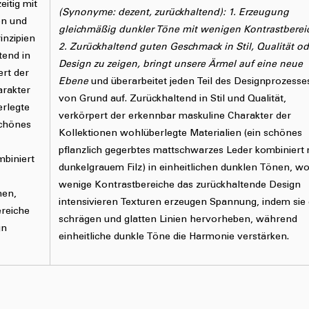
eitig mit
(Synonyme: dezent, zurückhaltend): 1. Erzeugung
on und
gleichmäßig dunkler Töne mit wenigen Kontrastberei
inzipien
2. Zurückhaltend guten Geschmack in Stil, Qualität od
tend in
Design zu zeigen, bringt unsere Ärmel auf eine neue
ert der
Ebene
und überarbeitet jeden Teil des Designprozesse
rakter
von Grund auf. Zurückhaltend in Stil und Qualität,
erlegte
verkörpert der erkennbar maskuline Charakter der
schönes
Kollektionen wohlüberlegte Materialien (ein schönes
pflanzlich gegerbtes mattschwarzes Leder kombiniert 
biniert
dunkelgrauem Filz) in einheitlichen dunklen Tönen, wo
wenige Kontrastbereiche das zurückhaltende Design
nen,
intensivieren Texturen erzeugen Spannung, indem sie 
reiche
schrägen und glatten Linien hervorheben, während
gn
einheitliche dunkle Töne die Harmonie verstärken.