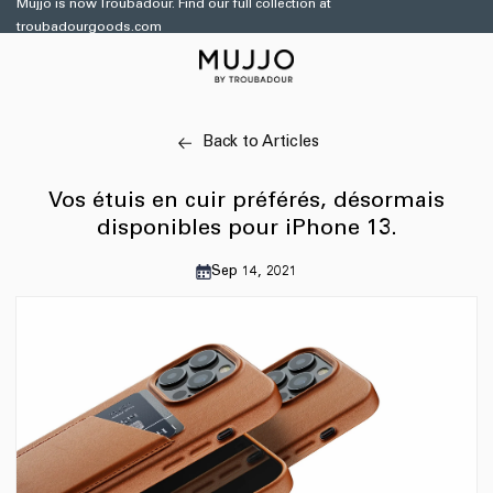
et
Mujjo is now Troubadour. Find our full collection at
passer
troubadourgoods.com
au
contenu
Back to Articles
Vos étuis en cuir préférés, désormais
disponibles pour iPhone 13.
Sep 14, 2021