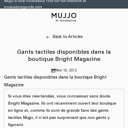
et
Mujjo is now Troubadour. Find our full collection at
passer
troubadourgoods.com
au
contenu
Back to Articles
Gants tactiles disponibles dans la
boutique Bright Magazine
Nov 19, 2012
Gants tactiles disponibles dans la boutique Bright
Magazine
Si vous êtes néerlandais, vous connaissez sans doute
Bright Magazine. Ils ont récemment ouvert leur boutique
en ligne et, comme ils sont de grands fans des gants
tactiles Mujjo, il n'est pas surprenant que nos gants y
figurent.