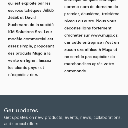
identique ou quasi identique
qui est exploité par les
comme nom de domaine de
escrocs tchèques
Jakub
premier, deuxième, troisième
Jezek
et David
niveau ou autre. Nous vous
Suchmann de la société
déconseillons fortement
KM Solutions Sro. Leur
d'acheter sur www.mujjo.cz,
modèle commercial est
car cette entreprise n'est en
assez simple, proposant
aucun cas affiliée à Mujjo et
des produits Mujjo à la
ne semble pas expédier de
vente en ligne ; laissez
marchandises après votre
les clients payer et
commande.
n'expédiez rien.
Get updates
Get updates on new products, events, news, collaborations,
and special offers.