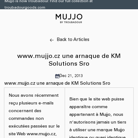
et
Mujjo is now Troubadour. Find our full collection at
passer
troubadourgoods.com
au
contenu
Back to Articles
www.mujjo.cz une arnaque de KM
Solutions Sro
Dec 21, 2013
www.mujjo.cz une arnaque de KM Solutions Sro
Nous avons récemment
Bien que le site web puisse
reçu plusieurs e-mails
apparaître comme
concernant des
appartenant à Mujjo, nous
commandes non
n'autorisons jamais un tiers
exécutées passées sur le
à utiliser une marque Mujjo
site Web www.mujjo.cz,