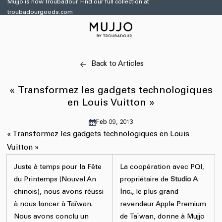
et
Mujjo is now Troubadour. Find our full collection at
passer
troubadourgoods.com
au
contenu
Back to Articles
« Transformez les gadgets technologiques
en Louis Vuitton »
Feb 09, 2013
« Transformez les gadgets technologiques en Louis
Vuitton »
Juste à temps pour la Fête
La coopération avec PQI,
du Printemps (Nouvel An
propriétaire de
Studio A
chinois), nous avons réussi
Inc.,
le plus grand
à nous lancer à Taïwan.
revendeur Apple Premium
Nous avons conclu un
de Taïwan, donne à Mujjo