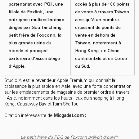
partenariat avec
PQI
, une
accès à plus de 100 points
filiale de
Foxlink
, une
de vente à travers Taïwan
entreprise multimilliardaire
ainsi qu'à un nombre
dirigée par Gou Tai-chang,
croissant de points de
petit frère de Foxconn, la
vente en dehors de
plus grande usine du
Taïwan, notamment à
monde et principal
Hong Kong, en Chine
partenaire d'assemblage
continentale et en Corée
d'Apple.
du Sud.
Studio A est le revendeur Apple Premium qui connaît la
croissance la plus rapide en Asie, avec une forte concentration
sur les emplacements de magasins de premier ordre à travers
l'Asie, notamment dans les hauts lieux du shopping à Hong
Kong, Causeway Bay et Tsim Sha Tsui.
Citation intéressante de
Micgadet.com :
Le petit frère du PDG de Foxconn prévoit d'ouvrir