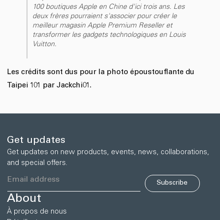
100 boutiques Apple en Chine d'ici trois ans. Les
deux frères pourraient s'associer pour créer le
meilleur magasin Apple Premium Reseller et
transformer les gadgets technologiques en Louis
Vuitton.
Les crédits sont dus pour la photo époustouflante du
Taipei 101 par Jackchi01.
Get updates
Get updates on new products, events, news, collaborations,
and special offers.
Subscribe
About
À propos de nous